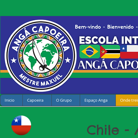
Inicio
Capoeira
O Grupo
Espaço Anga
Onde trei
Chile -